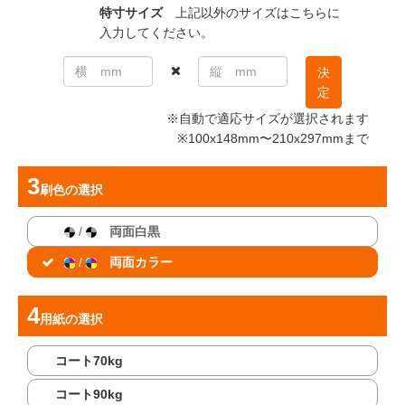
特寸サイズ
上記以外のサイズはこちらに
入力してください。
決
定
※自動で適応サイズが選択されます
※100x148mm〜210x297mmまで
刷色
の選択
/
両面白黒
/
両面カラー
用紙
の選択
コート70kg
コート90kg