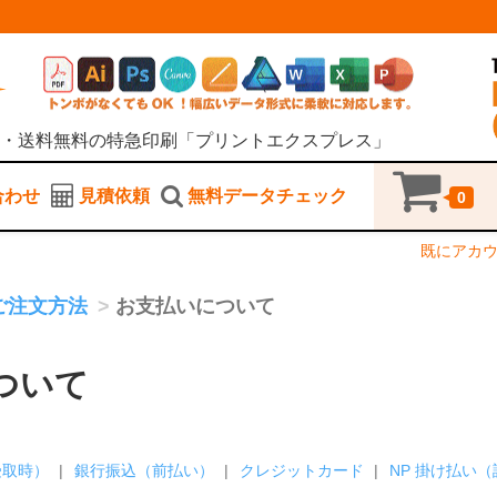
・送料無料の特急印刷「プリントエクスプレス」
合わせ
見積依頼
無料データチェック
0
既にアカ
ご注文方法
お支払いについて
ついて
受取時）
銀行振込（前払い）
クレジットカード
NP 掛け払い