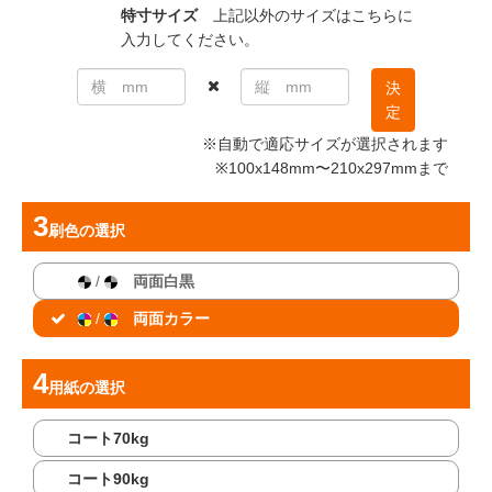
特寸サイズ
上記以外のサイズはこちらに
入力してください。
決
定
※自動で適応サイズが選択されます
※100x148mm〜210x297mmまで
刷色
の選択
/
両面白黒
/
両面カラー
用紙
の選択
コート70kg
コート90kg