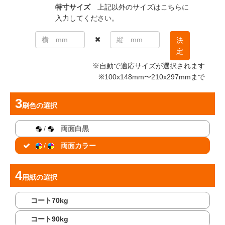
特寸サイズ
上記以外のサイズはこちらに
入力してください。
決
定
※自動で適応サイズが選択されます
※100x148mm〜210x297mmまで
刷色
の選択
/
両面白黒
/
両面カラー
用紙
の選択
コート70kg
コート90kg