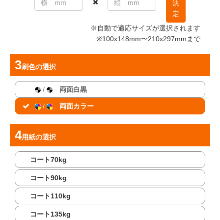
決
定
※自動で適応サイズが選択されます
※100x148mm〜210x297mmまで
刷色
の選択
/
両面白黒
/
両面カラー
用紙
の選択
コート70kg
コート90kg
コート110kg
コート135kg