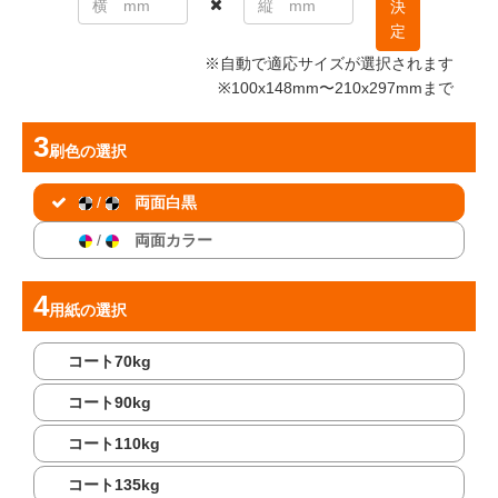
決
定
※自動で適応サイズが選択されます
※100x148mm〜210x297mmまで
刷色
の選択
/
両面白黒
/
両面カラー
用紙
の選択
コート70kg
コート90kg
コート110kg
コート135kg