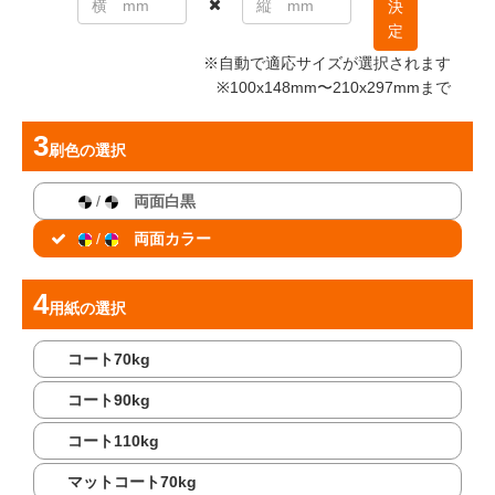
決
定
※自動で適応サイズが選択されます
※100x148mm〜210x297mmまで
刷色
の選択
/
両面白黒
/
両面カラー
用紙
の選択
コート70kg
コート90kg
コート110kg
マットコート70kg