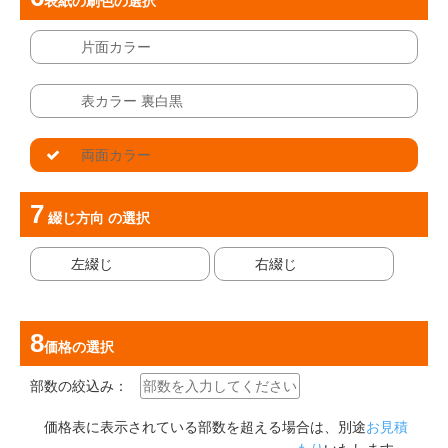
表紙の刷色
の選択
片面カラー
表カラー 裏白黒
両面カラー
綴じ方向
の選択
左綴じ
右綴じ
価格
の選択
部数の絞込み：
価格表に表示されている部数を超える場合は、別途
お見積