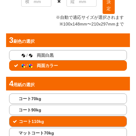
決
定
※自動で適応サイズが選択されます
※100x148mm〜210x297mmまで
刷色
の選択
/
両面白黒
/
両面カラー
用紙
の選択
コート70kg
コート90kg
コート110kg
マットコート70kg