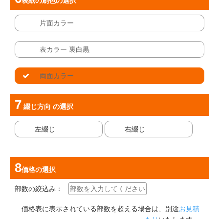
表紙の刷色
の選択
片面カラー
表カラー 裏白黒
両面カラー
綴じ方向
の選択
左綴じ
右綴じ
価格
の選択
部数の絞込み：
価格表に表示されている部数を超える場合は、別途
お見積