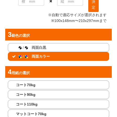
決
定
※自動で適応サイズが選択されます
※100x148mm〜210x297mmまで
刷色
の選択
/
両面白黒
/
両面カラー
用紙
の選択
コート70kg
コート90kg
コート110kg
マットコート70kg