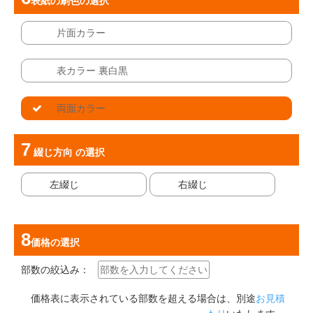
表紙の刷色
の選択
片面カラー
表カラー 裏白黒
両面カラー
綴じ方向
の選択
左綴じ
右綴じ
価格
の選択
部数の絞込み：
価格表に表示されている部数を超える場合は、別途
お見積