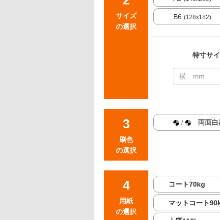
サイズ
B6
(128x182)
の選択
特寸サイ
/
両面白
刷色
の選択
コート70kg
用紙
マットコート90
の選択