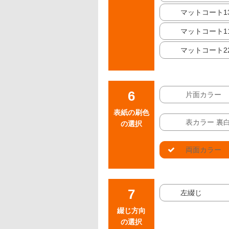
マットコート13
マットコート11
マットコート22
片面カラー
表紙の刷色
表カラー 裏
の選択
両面カラー
左綴じ
綴じ方向
の選択