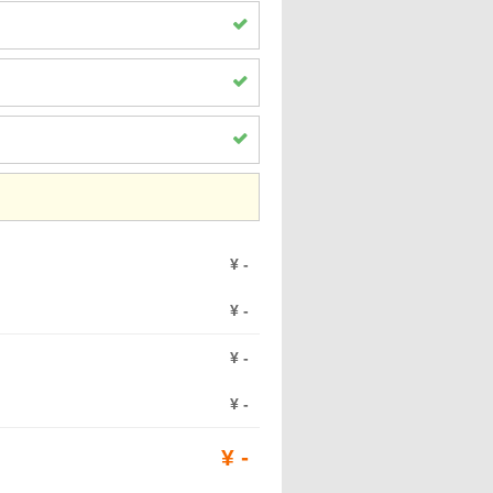
¥
-
¥
-
¥
-
¥
-
¥
-