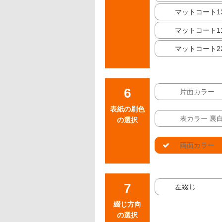
マットコート13
マットコート11
マットコート22
片面カラー
表紙の刷色
表カラー 裏
の選択
両面カラー
左綴じ
綴じ方向
の選択