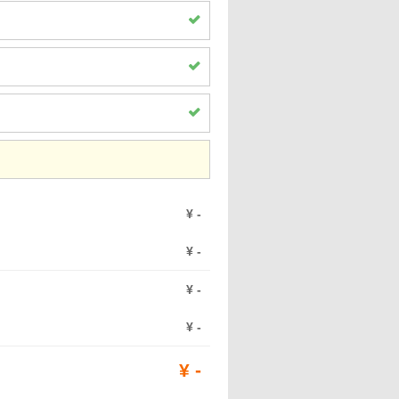
¥
-
¥
-
¥
-
¥
-
¥
-