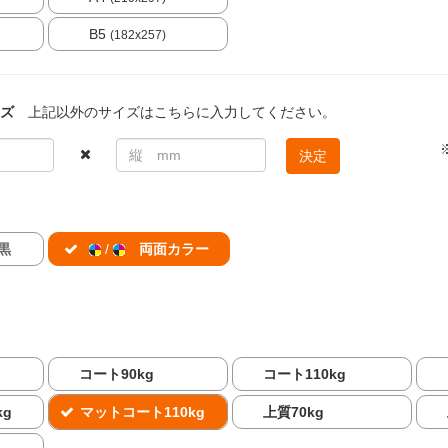
B5
(182x257)
ズ
上記以外のサイズはこちらに入力してください。
決定
黒
/
両面カラー
コート90kg
コート110kg
kg
マットコート110kg
上質70kg