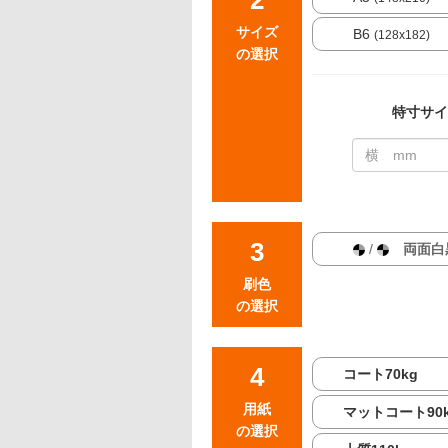
サイズ
B6
(128x182)
の選択
特寸サイ
/
両面白
刷色
の選択
コート70kg
用紙
マットコート90
の選択