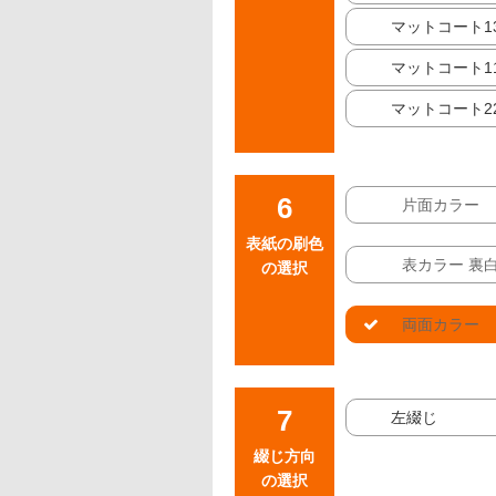
マットコート13
マットコート11
マットコート22
片面カラー
表紙の刷色
表カラー 裏
の選択
両面カラー
左綴じ
綴じ方向
の選択