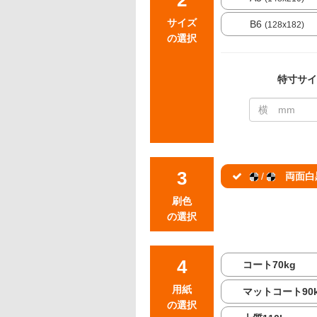
サイズ
B6
(128x182)
の選択
特寸サイ
/
両面白
刷色
の選択
コート70kg
用紙
マットコート90
の選択