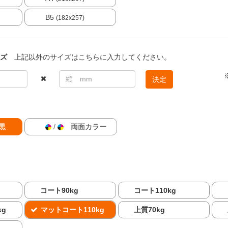
B5
(182x257)
ズ
上記以外のサイズはこちらに入力してください。
決定
黒
/
両面カラー
コート90kg
コート110kg
kg
マットコート110kg
上質70kg