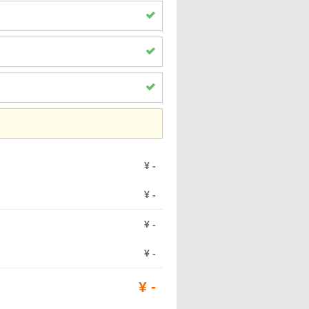
¥
-
¥
-
¥
-
¥
-
¥
-