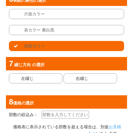
表紙の刷色
の選択
片面カラー
表カラー 裏白黒
両面カラー
綴じ方向
の選択
左綴じ
右綴じ
価格
の選択
部数の絞込み：
価格表に表示されている部数を超える場合は、別途
お見積