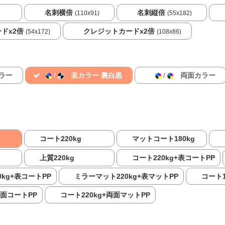
名刺横倍
名刺縦倍
(110x91)
(55x182)
ドx2倍
クレジットカードx2倍
(54x172)
(108x86)
ラー
/
表カラー 裏白黒
/
両面カラー
コート220kg
マットコート180kg
上質220kg
コート220kg+表コートPP
kg+表コートPP
ミラーマット220kg+表マットPP
コート1
両面コートPP
コート220kg+両面マットPP