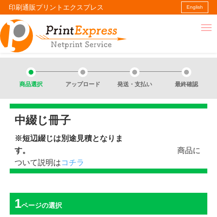
印刷通販プリントエクスプレス
English
商品選択
アップロード
発送・支払い
最終確認
中綴じ冊子
※短辺綴じは別途見積となりま
す。
商品に
ついて説明は
コチラ
ページ
の選択