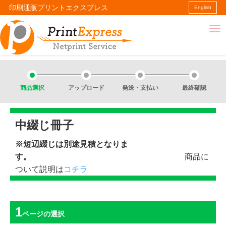
印刷通販プリントエクスプレス
English
商品選択
アップロード
発送・支払い
最終確認
中綴じ冊子
※短辺綴じは別途見積となりま
す。
商品に
ついて説明は
コチラ
ページ
の選択