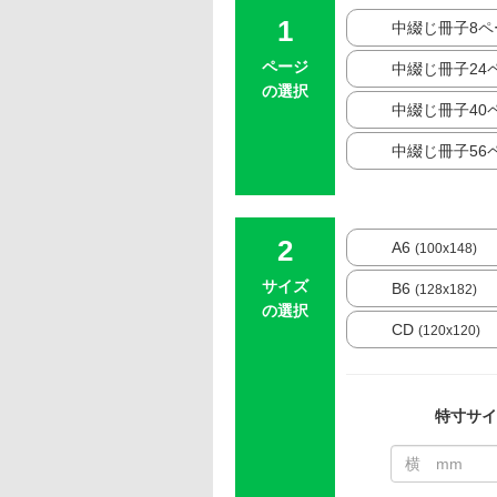
中綴じ冊子8ペ
ページ
中綴じ冊子24
の選択
中綴じ冊子40
中綴じ冊子56
A6
(100x148)
サイズ
B6
(128x182)
の選択
CD
(120x120)
特寸サイ