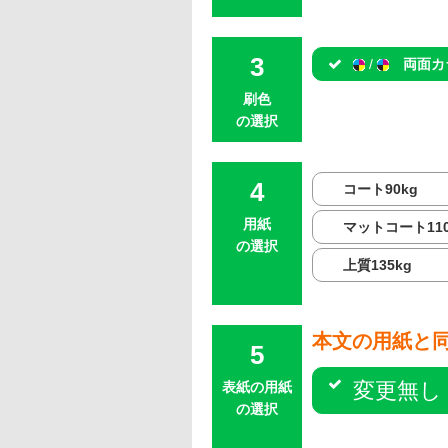
/
両面カ
刷色
の選択
コート90kg
用紙
マットコート110
の選択
上質135kg
本文の用紙と
変更無し
表紙の用紙
の選択