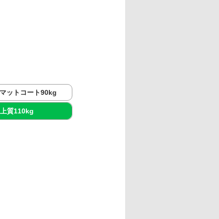
マットコート90kg
上質110kg