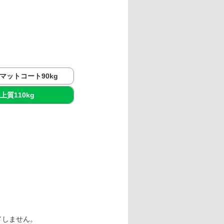
マットコート90kg
上質110kg
メしません。