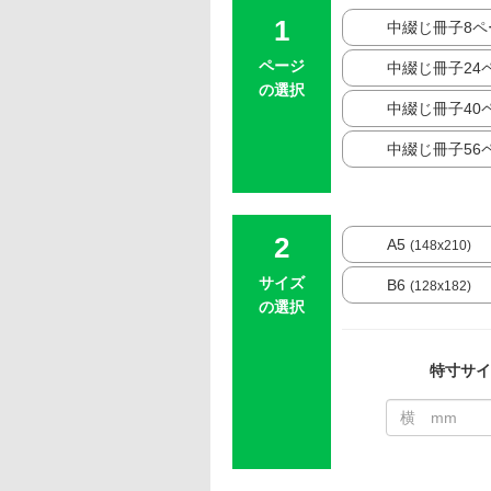
中綴じ冊子8ペ
ページ
中綴じ冊子24
の選択
中綴じ冊子40
中綴じ冊子56
A5
(148x210)
サイズ
B6
(128x182)
の選択
特寸サイ