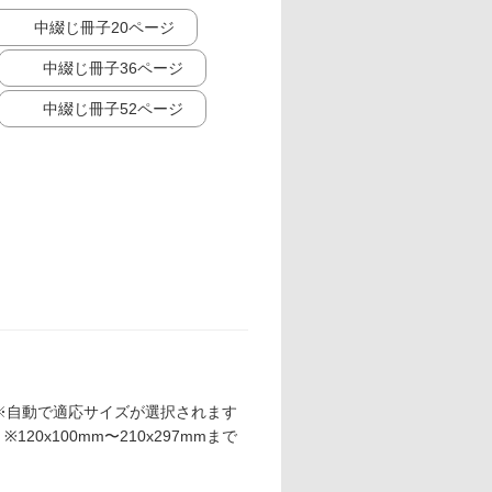
中綴じ冊子20ページ
中綴じ冊子36ページ
中綴じ冊子52ページ
※自動で適応サイズが選択されます
※120x100mm〜210x297mmまで