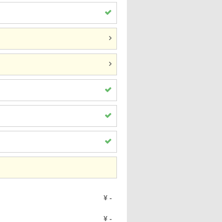
¥
-
¥
-