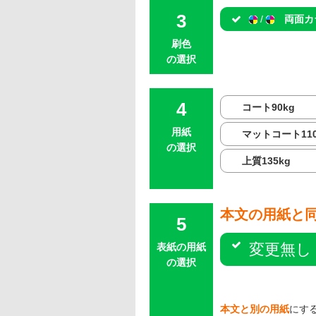
/
両面カ
刷色
の選択
コート90kg
用紙
マットコート110
の選択
上質135kg
本文の用紙と
変更無し
表紙の用紙
の選択
本文と別の用紙
にす