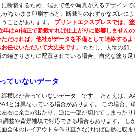
りに断裁するため、端まで色や写真が入るデザインで
しがないまま印刷すると、断裁時のわずかなズレによ
まうことがあります。
プリントエクスプレスでは、塗
近年はAI補正で断裁すれば仕上がりに影響しませんの
いただければ、他社がデータを不備として連絡するよ
らお任せいただいて大丈夫です。
ただし、人物の顔、
面の端ぎりぎりに配置されている場合、自然な塗り足
す。
合っていないデータ
縦横比が合っていないデータ」です。 たとえば、A
A4とは異なっている場合があります。 この場合、
は左右に余白が出たり、逆に一部が切れてしまったり
白調整や背景補填で対応できる場合もあります。 し
紙面全体のレイアウトを作り直さなければ自然に収ま