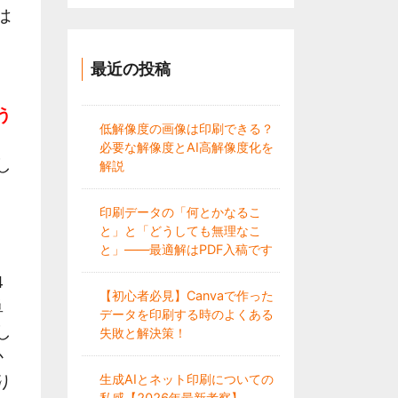
は
最近の投稿
う
低解像度の画像は印刷できる？
必要な解像度とAI高解像度化を
し
解説
印刷データの「何とかなるこ
と」と「どうしても無理なこ
と」——最適解はPDF入稿です
4
【初心者必見】Canvaで作った
単
データを印刷する時のよくある
し
失敗と解決策！
か
生成AIとネット印刷についての
り
私感【2026年最新考察】