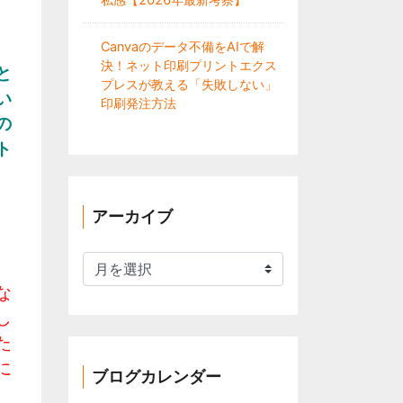
Canvaのデータ不備をAIで解
決！ネット印刷プリントエクス
と
プレスが教える「失敗しない」
い
印刷発注方法
の
ト
アーカイブ
ア
ー
な
カ
し
イ
た
ブ
に
ブログカレンダー