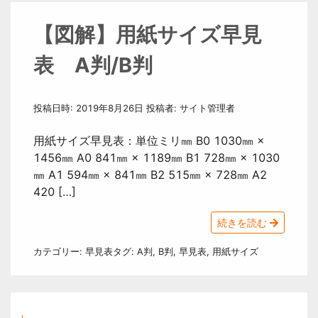
【図解】用紙サイズ早見
表 A判/B判
投稿日時:
2019年8月26日
投稿者:
サイト管理者
用紙サイズ早見表：単位ミリ㎜ B0 1030㎜ ×
1456㎜ A0 841㎜ × 1189㎜ B1 728㎜ × 1030
㎜ A1 594㎜ × 841㎜ B2 515㎜ × 728㎜ A2
420 […]
続きを読む
カテゴリー:
早見表
タグ:
A判
,
B判
,
早見表
,
用紙サイズ