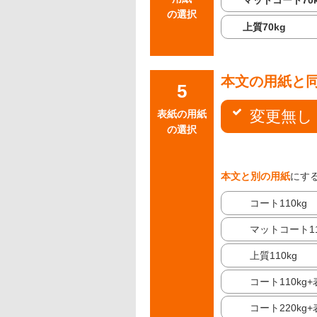
マットコート70
の選択
上質70kg
本文の用紙と
変更無し
表紙の用紙
の選択
本文と別の用紙
にす
コート110kg
マットコート11
上質110kg
コート110kg
コート220kg