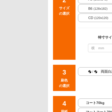
サイズ
B6
(128x182)
の選択
CD
(120x120)
特寸サイ
/
両面白
刷色
の選択
コート70kg
用紙