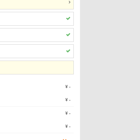
¥
-
¥
-
¥
-
¥
-