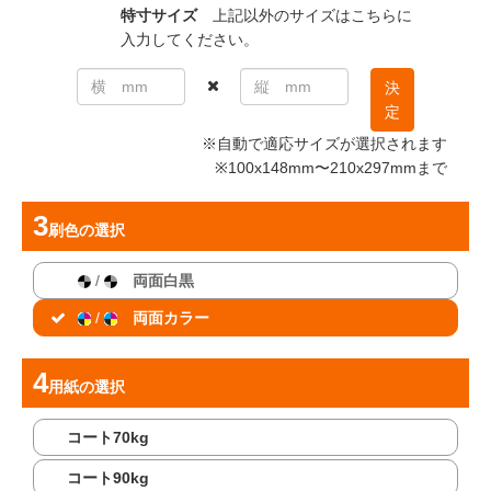
特寸サイズ
上記以外のサイズはこちらに
入力してください。
決
定
※自動で適応サイズが選択されます
※100x148mm〜210x297mmまで
刷色
の選択
/
両面白黒
/
両面カラー
用紙
の選択
コート70kg
コート90kg