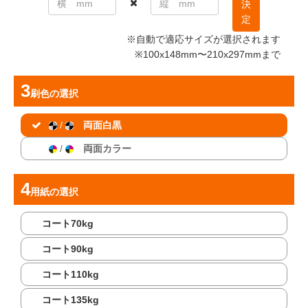
決
定
※自動で適応サイズが選択されます
※100x148mm〜210x297mmまで
刷色
の選択
/
両面白黒
/
両面カラー
用紙
の選択
コート70kg
コート90kg
コート110kg
コート135kg