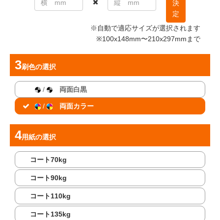
決
定
※自動で適応サイズが選択されます
※100x148mm〜210x297mmまで
刷色
の選択
/
両面白黒
/
両面カラー
用紙
の選択
コート70kg
コート90kg
コート110kg
コート135kg