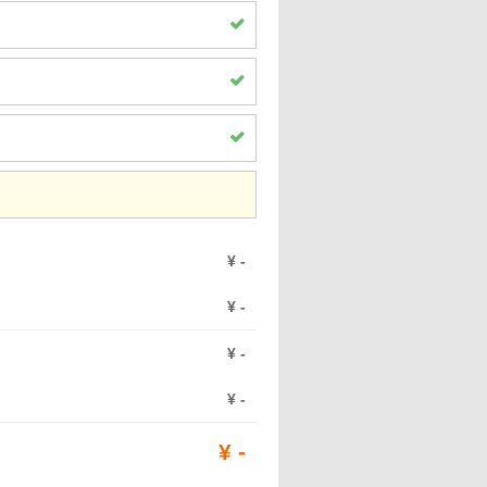
¥
-
¥
-
¥
-
¥
-
¥
-