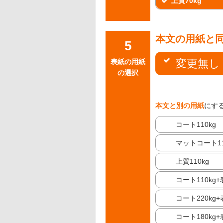
上質70kg
本文の用紙と
変更無し
表紙の用紙
の選択
本文と別の用紙
にす
コート110kg
マットコート11
上質110kg
コート110kg
コート220kg
コート180kg