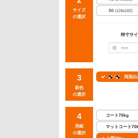
サイズ
B6
(128x182)
の選択
特寸サイ
/
両面白
刷色
の選択
コート70kg
用紙
マットコート70
の選択