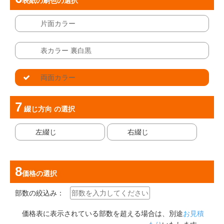
表紙の刷色
の選択
片面カラー
表カラー 裏白黒
両面カラー
綴じ方向
の選択
左綴じ
右綴じ
価格
の選択
部数の絞込み：
価格表に表示されている部数を超える場合は、別途
お見積