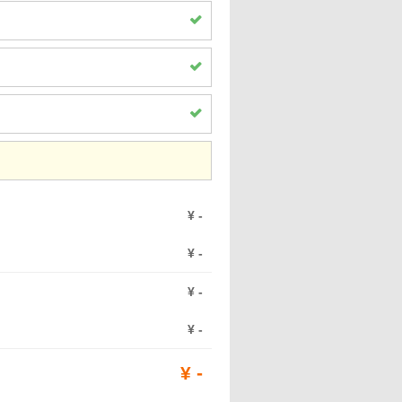
¥
-
¥
-
¥
-
¥
-
¥
-