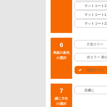
マットコート13
マットコート11
マットコート22
片面カラー
表紙の刷色
表カラー 裏
の選択
両面カラー
左綴じ
綴じ方向
の選択