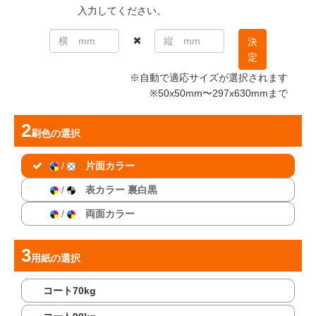
入力してください。
決
定
※自動で適応サイズが選択されます
※50x50mm〜297x630mmまで
刷色
の選択
/
片面カラー
/
表カラー 裏白黒
/
両面カラー
用紙
の選択
コート70kg