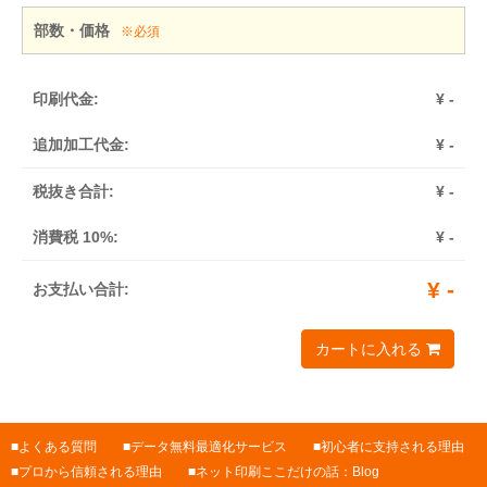
部数・価格
※必須
印刷代金:
¥
-
追加加工代金:
¥
-
税抜き合計:
¥
-
消費税 10%:
¥
-
¥
-
お支払い合計:
カートに入れる
よくある質問
データ無料最適化サービス
初心者に支持される理由
プロから信頼される理由
ネット印刷ここだけの話：Blog