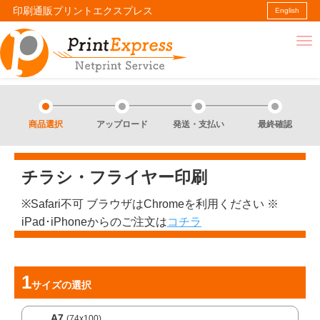
印刷通販プリントエクスプレス
English
商品選択
アップロード
発送・支払い
最終確認
チラシ・フライヤー印刷
※Safari不可 ブラウザはChromeを利用ください ※
iPad･iPhoneからのご注文は
コチラ
サイズ
の選択
A7
(74x100)