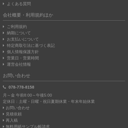
4,500部
¥
¥
14,270
¥
9,270
よくある質問
17,140
@
3.2
@
2.1
会社概要・利用規約ほか
@
3.8
ご利用規約
5,000部
¥
¥
15,450
¥
10,050
納期について
18,550
@
3.1
@
2.0
お支払いについて
@
3.7
特定商取引法に基づく表記
個人情報保護方針
5,500部
¥
¥
16,640
¥
10,820
営業日・営業時間
19,980
@
3.0
@
2.0
運営会社情報
@
3.6
お問い合わせ
6,000部
¥
¥
17,830
¥
11,600
078-778-8158
21,410
@
3.0
@
1.9
月～金 午前8:00～午後5:00
@
3.6
定休日：土曜・日曜・祝日
夏期休業・年末年始休業
6,500部
¥
¥
19,000
¥
12,370
お問い合わせ
22,810
見積依頼
@
2.9
@
1.9
再入稿
@
3.5
無料用紙サンプル帳請求