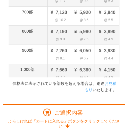
@
11.7
@
9.8
@
6.3
700部
¥
7,120
¥
5,920
¥
3,840
@
10.2
@
8.5
@
5.5
800部
¥
7,190
¥
5,980
¥
3,890
@
9.0
@
7.5
@
4.9
900部
¥
7,260
¥
6,050
¥
3,930
@
8.1
@
6.7
@
4.4
1,000部
¥
7,660
¥
6,380
¥
4,150
@
7.7
@
6.4
@
4.2
価格表に表示されている部数を超える場合は、別途
お見積
1,100部
¥
7,830
¥
6,510
¥
4,250
もり
いたします。
@
7.1
@
5.9
@
3.9
1,200部
¥
7,990
¥
6,650
¥
4,330
ご選択内容
@
6.7
@
5.5
@
3.6
よろしければ『カートに入れる』ボタンをクリックしてくださ
い
1,300部
¥
8,170
¥
6,800
¥
4,420