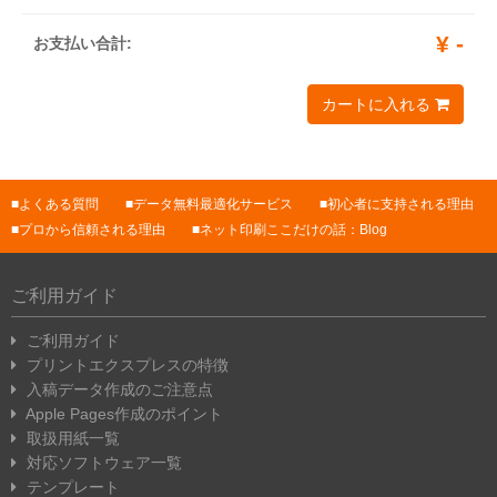
2,000部
¥
9,210
¥
7,670
¥
4,990
¥
-
お支払い合計:
@
4.6
@
3.8
@
2.5
2,500部
¥
¥
9,090
¥
5,910
カートに入れる
10,920
@
3.6
@
2.4
@
4.4
3,000部
¥
¥
10,370
¥
6,750
よくある質問
データ無料最適化サービス
初心者に支持される理由
12,460
@
3.5
@
2.2
プロから信頼される理由
ネット印刷ここだけの話：Blog
@
4.2
ご利用ガイド
3,500部
¥
¥
11,670
¥
7,580
14,000
@
3.3
@
2.2
ご利用ガイド
@
4.0
プリントエクスプレスの特徴
入稿データ作成のご注意点
4,000部
¥
¥
13,180
¥
8,570
Apple Pages作成のポイント
15,820
@
3.3
@
2.1
取扱用紙一覧
@
4.0
対応ソフトウェア一覧
テンプレート