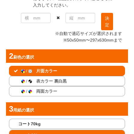
入力してください。
決
定
※自動で適応サイズが選択されます
※50x50mm〜297x630mmまで
刷色
の選択
/
片面カラー
/
表カラー 裏白黒
/
両面カラー
用紙
の選択
コート70kg