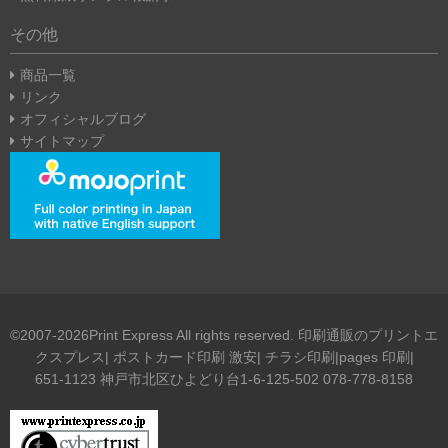
7,000部
¥
¥
19,990
¥
12,990
その他
23,990
@
2.9
@
1.9
@
3.4
商品一覧
リンク
7,500部
¥
¥
21,060
¥
13,700
オフィシャルブログ
25,280
@
2.8
@
1.8
サイトマップ
@
3.4
8,000部
¥
¥
22,050
¥
14,340
26,460
@
2.8
@
1.8
@
3.3
8,500部
¥
¥
23,010
¥
14,960
27,620
@
2.7
@
1.8
©2007-2026Print Express All rights reserved. 印刷通販のプリントエ
@
3.2
クスプレス| ポストカード印刷 激安| チラシ印刷|pages 印刷|
651-1123 神戸市北区ひよどり台1-6-125-502 078-778-8158
9,000部
¥
¥
23,880
¥
15,520
28,660
@
2.7
@
1.7
@
3.2