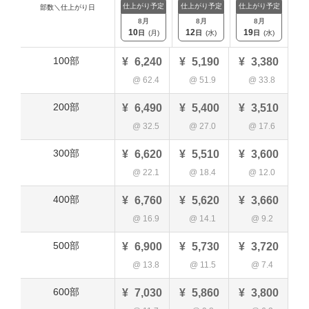
仕上がり予定
仕上がり予定
仕上がり予定
部数＼仕上がり日
8
月
8
月
8
月
10
12
19
日
(
月
)
日
(
水
)
日
(
水
)
100部
¥
6,240
¥
5,190
¥
3,380
@
62.4
@
51.9
@
33.8
200部
¥
6,490
¥
5,400
¥
3,510
@
32.5
@
27.0
@
17.6
300部
¥
6,620
¥
5,510
¥
3,600
@
22.1
@
18.4
@
12.0
400部
¥
6,760
¥
5,620
¥
3,660
@
16.9
@
14.1
@
9.2
500部
¥
6,900
¥
5,730
¥
3,720
@
13.8
@
11.5
@
7.4
600部
¥
7,030
¥
5,860
¥
3,800