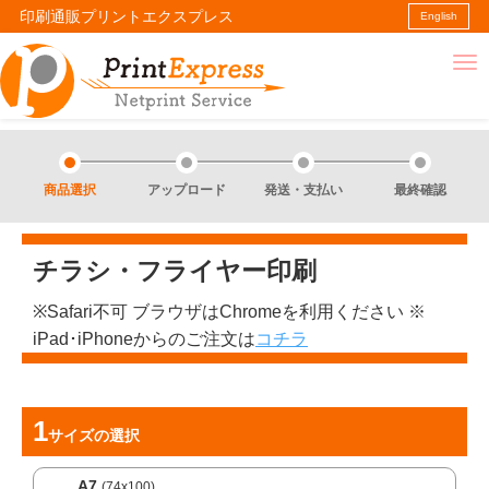
印刷通販プリントエクスプレス
English
商品選択
アップロード
発送・支払い
最終確認
チラシ・フライヤー印刷
※Safari不可 ブラウザはChromeを利用ください ※
iPad･iPhoneからのご注文は
コチラ
サイズ
の選択
A7
(74x100)