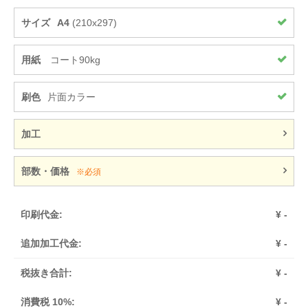
@
6.3
@
5.2
@
3.4
サイズ
A4
(210x297)
1,400部
¥
8,330
¥
6,940
¥
4,520
用紙
コート90kg
@
6.0
@
5.0
@
3.2
1,500部
¥
8,450
¥
7,030
¥
4,570
刷色
片面カラー
@
5.6
@
4.7
@
3.0
加工
1,600部
¥
8,630
¥
7,190
¥
4,680
@
5.4
@
4.5
@
2.9
部数・価格
※必須
1,700部
¥
8,820
¥
7,350
¥
4,780
@
5.2
@
4.3
@
2.8
印刷代金:
¥
-
1,800部
¥
8,990
¥
7,490
¥
4,870
追加加工代金:
¥
-
@
5.0
@
4.2
@
2.7
税抜き合計:
¥
-
1,900部
¥
9,190
¥
7,650
¥
4,980
@
4.8
@
4.0
@
2.6
消費税 10%:
¥
-