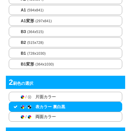
A1
(594x841)
A1変形
(297x841)
B3
(364x515)
B2
(515x728)
B1
(728x1030)
B1変形
(364x1030)
刷色
の選択
/
片面カラー
/
表カラー 裏白黒
/
両面カラー