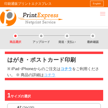
印刷通販プリントエクスプレス
English
商品選択
アップロード
発送・支払い
最終確認
はがき・ポストカード印刷
※ iPad･iPhoneからのご注文は
コチラ
をご利用くださ
い。 ※ 商品の詳細は
コチラ
サイズ
の選択
A7
(74x100)