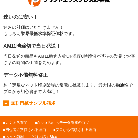
速いのに安い！
速さの対価はいただきません！
もちろん
業界最低水準保証価格
です。
AM11時締切で当日発送！
当日発送の商品もAM11時迄入稿OK深夜0時締切が基準の業界でお客
さまの時間の価値を高めます。
データ不備無料修正
杓子定規なネット印刷業界の常識に挑戦します。最大限の
融通性
で
プロから初心者まで大満足！
よくある質問
Apple Pages データ作成のコツ
初心者に支持される理由
プロから信頼される理由
ネット印刷ここだけの話：Blog